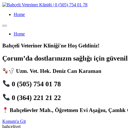
İçeriğe
atla
Home
Menü
Home
Bahçeli Veteriner Kliniği'ne Hoş Geldiniz!
Çorum’da dostlarınızın sağlığı için güvenili
Uzm. Vet. Hek. Deniz Can Karaman
0 (505) 754 01 78
0 (364) 221 21 22
Bahçelievler Mah., Öğretmen Evi Aşağısı, Çamlık
Konum'a Git
bahcelivet